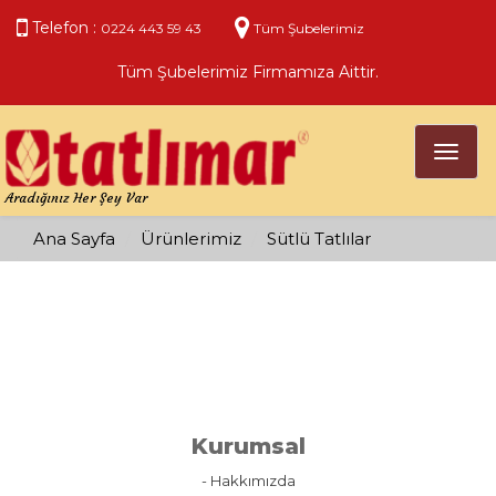
Telefon :
0224 443 59 43
Tüm Şubelerimiz
Tüm Şubelerimiz Firmamıza Aittir.
Toggl
naviga
Aradığınız Her Şey Var
Ana Sayfa
Ürünlerimiz
Sütlü Tatlılar
Kurumsal
- Hakkımızda