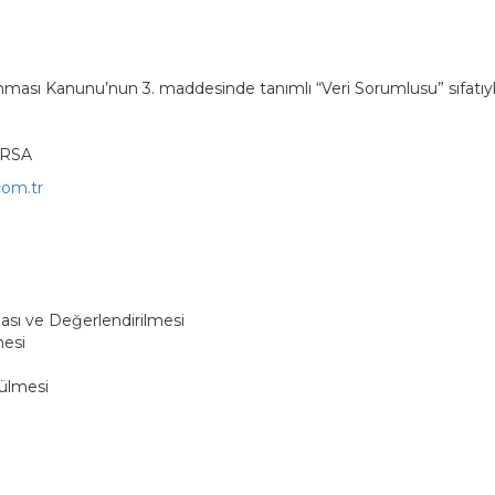
nması Kanunu’nun 3. maddesinde tanımlı “Veri Sorumlusu” sıfatıyla k
URSA
com.tr
nması ve Değerlendirilmesi
mesi
ülmesi