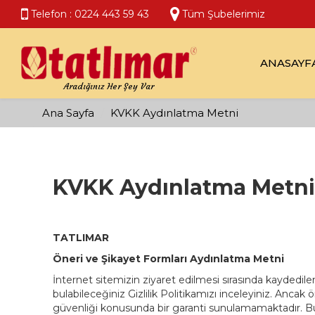
Telefon :
0224 443 59 43
Tüm Şubelerimiz
ANASAYF
Aradığınız Her Şey Var
Ana Sayfa
KVKK Aydınlatma Metni
KVKK Aydınlatma Metni
TATLIMAR
Öneri ve Şikayet Formları Aydınlatma Metni
İnternet sitemizin ziyaret edilmesi sırasında kaydedile
bulabileceğiniz Gizlilik Politikamızı inceleyiniz. Ancak
güvenliği konusunda bir garanti sunulamamaktadır. Bu konu