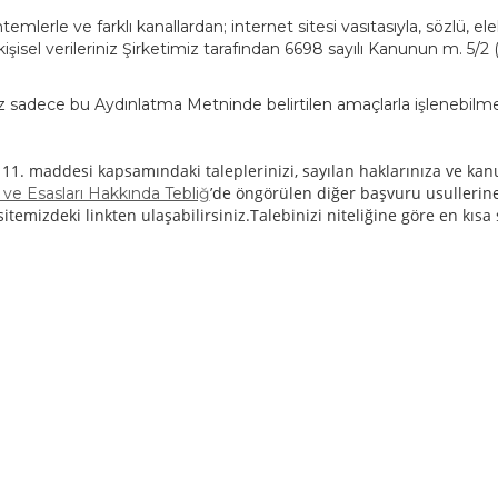
emlerle ve farklı kanallardan; internet sitesi vasıtasıyla, sözlü, e
kişisel verileriniz Şirketimiz tarafından 6698 sayılı Kanunun m. 
.
iz sadece bu Aydınlatma Metninde belirtilen amaçlarla işlenebilme
” 11. maddesi kapsamındaki taleplerinizi, sayılan haklarınıza ve kanu
’de öngörülen diğer başvuru usullerine 
ve Esasları Hakkında Tebliğ
itemizdeki linkten ulaşabilirsiniz.Talebinizi niteliğine göre en kıs