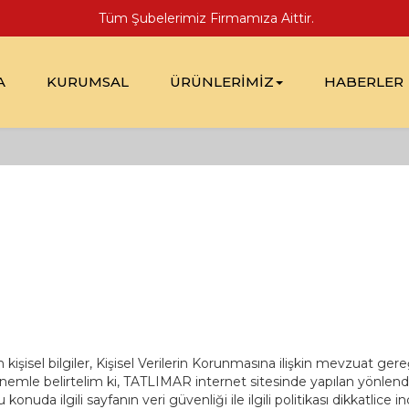
Tüm Şubelerimiz Firmamıza Aittir.
A
KURUMSAL
ÜRÜNLERİMİZ
HABERLER
n kişisel bilgiler, Kişisel Verilerin Korunmasına ilişkin mevzuat 
 önemle belirtelim ki, TATLIMAR internet sitesinde yapılan yönlendir
da ilgili sayfanın veri güvenliği ile ilgili politikası dikkatlice in