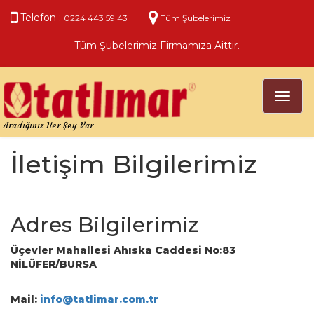
Telefon :
0224 443 59 43
Tüm Şubelerimiz
Tüm Şubelerimiz Firmamıza Aittir.
Toggl
naviga
Aradığınız Her Şey Var
İletişim Bilgilerimiz
Adres Bilgilerimiz
Üçevler Mahallesi Ahıska Caddesi No:83
NİLÜFER/BURSA
Mail:
info@tatlimar.com.tr